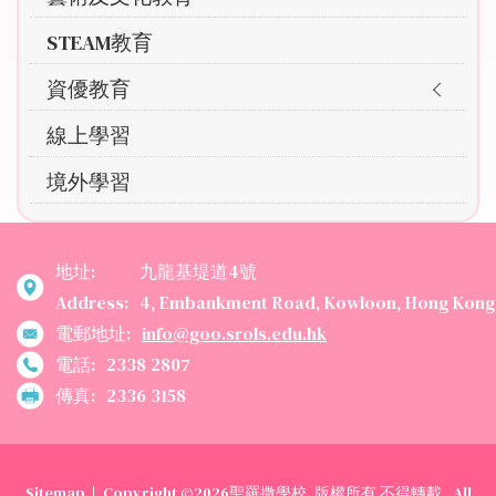
STEAM教育
資優教育
線上學習
境外學習
地址:
九龍基堤道4號
Address:
4, Embankment Road, Kowloon, Hong Kong
電郵地址:
info@goo.srols.edu.hk
電話:
2338 2807
傳真:
2336 3158
Sitemap
| Copyright ©
2026聖羅撒學校. 版權所有 不得轉載 . All