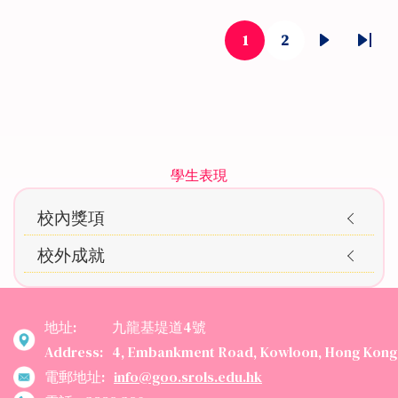
Pagination
1
2
目
頁
下
Last
前
面
一
page
頁
頁
面
Main
學生表現
navigation
校內獎項
Awards
校外成就
地址:
九龍基堤道4號
Address:
4, Embankment Road, Kowloon, Hong Kong
電郵地址:
info@goo.srols.edu.hk