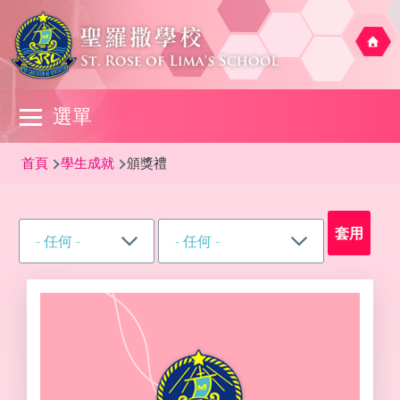
移至主內容
Main
選單
navigation
導
首頁
學生成就
頒獎禮
航
連
結