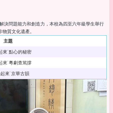
解決問題能力和創造力，本校為四至六年級學生舉行
非物質文化遺產。
主題
起來˙點心的秘密
起來˙粵劇查篤撐
起來˙京華古韻