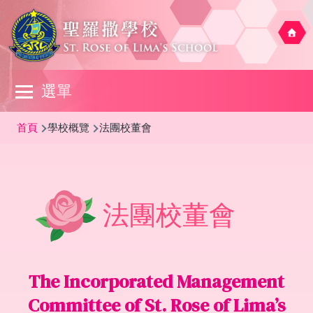
移至主內容
Main
選單
navigation
導
首頁
學校概覽
法團校董會
航
連
結
法團校董會
The Incorporated Management
Committee of St. Rose of Lima’s