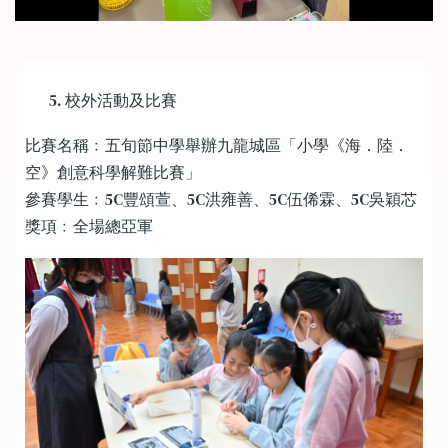
校外活動及比賽
比賽名稱﹕五旬節中學舉辦九龍城區「小學《海．陸．
空》創意科學解難比賽」
參賽學生﹕5C豐頌萱、5C洪雍善、5C伍俙霖、5C吳穎芯
獎項﹕全場總亞軍