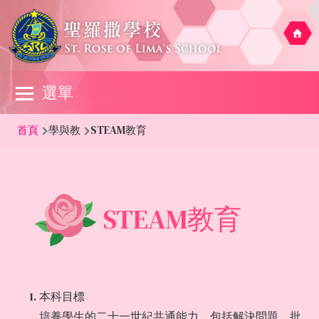
移至主內容
Main
選單
navigation
導
首頁
學與教
STEAM教育
航
連
結
STEAM教育
本科目標
培養學生的二十一世紀共通能力，包括解決問題、批