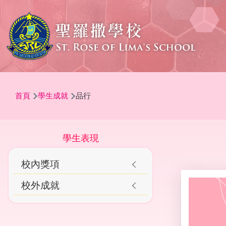
移至主內容
導
首頁
學生成就
品行
航
連
結
Main
學生表現
navigation
校內獎項
Awards
校外成就