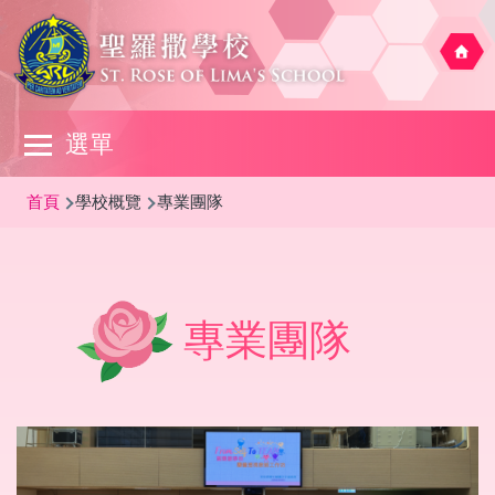
移至主內容
Main
選單
navigation
導
首頁
學校概覽
專業團隊
航
連
結
專業團隊