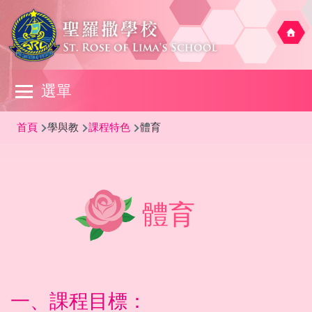
移至主內容
Main
選單
navigation
導
首頁
學與教
課程特色
體育
航
連
結
體育
一、課程目標：