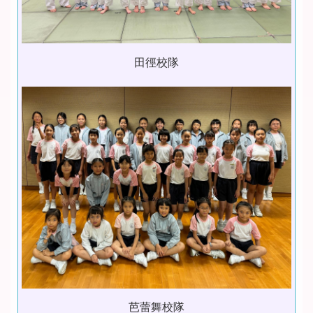
田徑校隊
芭蕾舞校隊