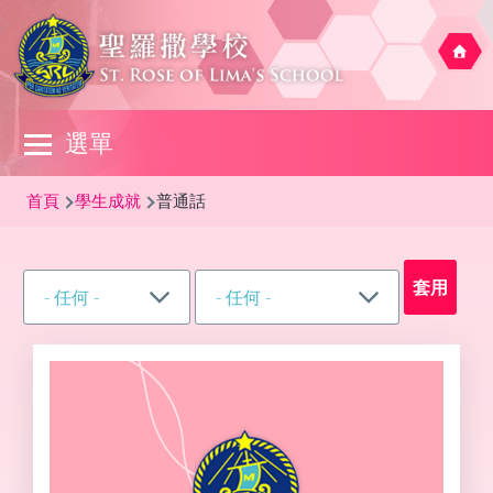
移至主內容
Main
選單
navigation
導
首頁
學生成就
普通話
航
連
結