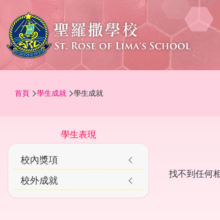
移至主內容
導
首頁
學生成就
學生成就
航
連
結
Main
學生表現
navigation
校內獎項
Awards
找不到任何
校外成就