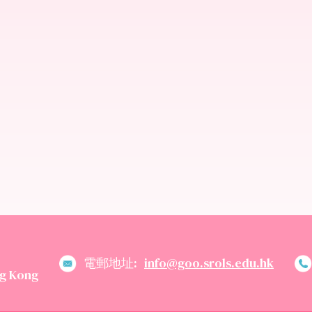
電郵地址:
info@goo.srols.edu.hk
g Kong