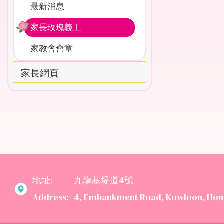
最新消息
家長玫瑰義工
家教會會章
家長網頁
地址:
九龍基堤道4號
Address:
4, Embankment Road, Kowloon, Hon