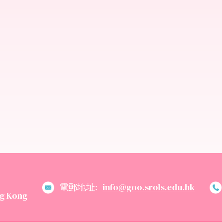
電郵地址:
info@goo.srols.edu.hk
g Kong