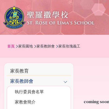
移至主內容
導
首頁
家長園地
家長教師會
家長玫瑰義工
航
連
結
Main
家長教育
navigation
家長教師會
執行委員會名單
coming soon.
家教會簡介