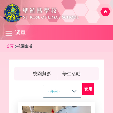
移至主內容
Main
選單
navigation
導
首頁
校園生活
航
連
結
校園剪影
學生活動