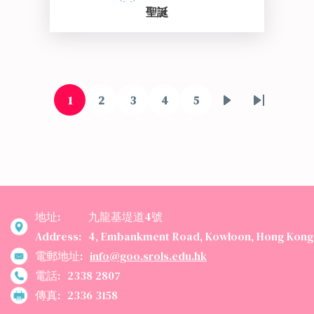
聖誕
Pagination
1
2
3
4
5
目
頁
頁
頁
頁
下
Last
前
面
面
面
面
一
page
頁
頁
面
地址:
九龍基堤道4號
Address:
4, Embankment Road, Kowloon, Hong Kong
電郵地址:
info@goo.srols.edu.hk
電話:
2338 2807
傳真:
2336 3158