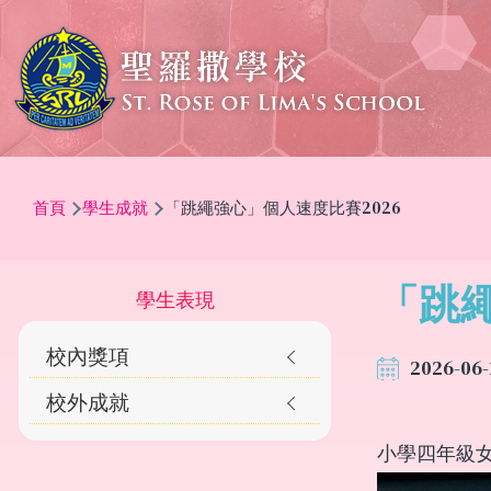
移至主內容
導
首頁
學生成就
「跳繩強心」個人速度比賽2026
航
連
結
「跳繩
Main
學生表現
navigation
校內獎項
2026-06-
Awards
校外成就
小學四年級女