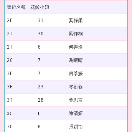
舞蹈名稱：花鈸小妞
2F
31
奚靜柔
2T
30
奚靜桐
2T
6
何善瑜
馮曦晴
2C
7
3F
7
房莘媛
岑衍蓉
3F
23
3T
28
葉思言
3C
1
陳清妍
3C
8
張穎怡