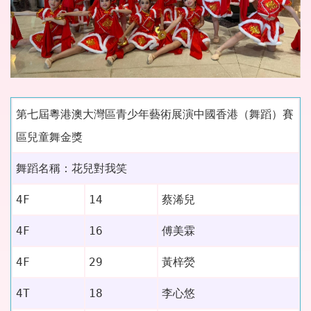
第七屆粵港澳大灣區青少年藝術展演中國香港（舞蹈）賽
區兒童舞金獎
舞蹈名稱：花兒對我笑
蔡浠兒
4F
14
傅美霖
4F
16
黃梓熒
4F
29
李心悠
4T
18