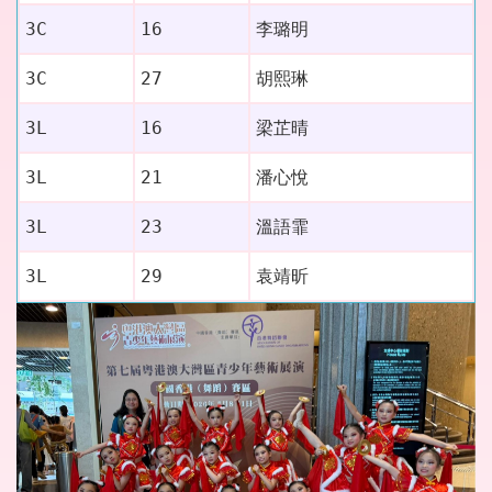
3C
16
李璐明
胡熙琳
3C
27
3L
16
梁芷晴
3L
21
潘心悅
3L
23
溫語霏
3L
29
袁靖昕