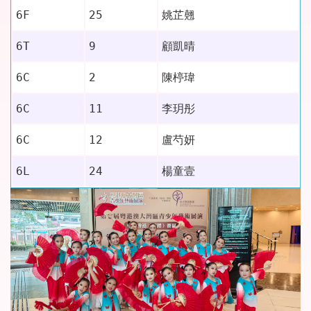
6F
25
姚芷翹
6T
9
顧凱晴
6C
2
陳楟瑋
6C
11
李玥彤
6C
12
盧芍妍
6L
24
楊童壹