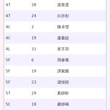
梁善雯
4T
20
白亦彤
4T
24
陳卓瑩
4C
2
盧蓁皚
4C
19
黃芓茼
4L
31
5F
6
周睿蕎
5F
19
譚紫圓
5F
23
湯悅頤
5T
29
奚靜昕
5C
18
麥靜晞