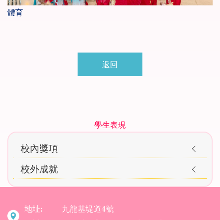
體育
返回
Main
學生表現
navigation
校內獎項
Awards
校外成就
地址:
九龍基堤道4號