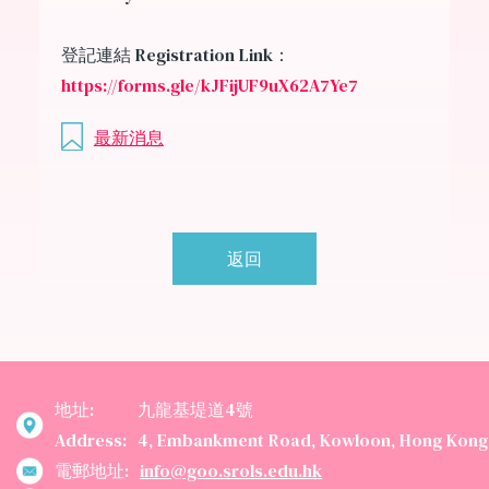
登記連結 Registration Link：
https://forms.gle/kJFijUF9uX62A7Ye7
最新消息
返回
地址:
九龍基堤道4號
Address:
4, Embankment Road, Kowloon, Hong Kong
電郵地址:
info@goo.srols.edu.hk