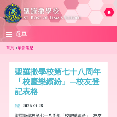
移至主內容
Main
選單
navigation
導
首頁
最新消息
航
連
聖羅撒學校第七十八周年
結
「校慶樂繽紛」—校友登
記表格
2026-01-28
聖羅撒學校第七十八周年「校慶樂繽紛」—校友