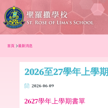
移至主內容
導
首頁
最新消息
航
連
結
2026至27學年上學
2026-06-09
2627學年上學期書單