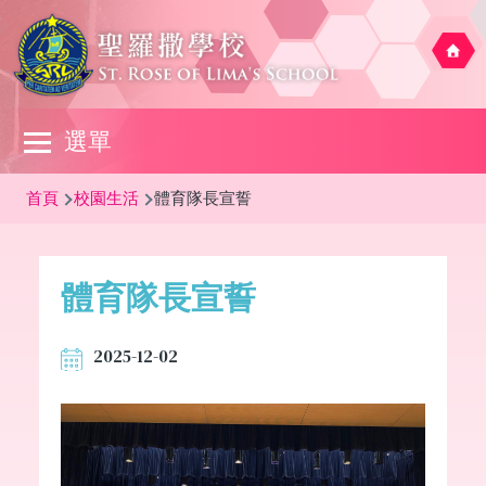
移至主內容
Main
選單
navigation
導
首頁
校園生活
體育隊長宣誓
航
連
體育隊長宣誓
結
2025-12-02